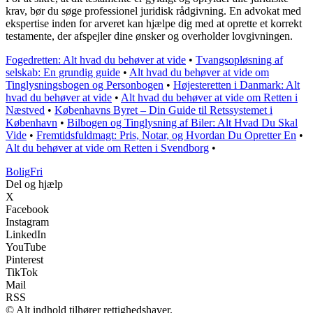
krav, bør du søge professionel juridisk rådgivning. En advokat med
ekspertise inden for arveret kan hjælpe dig med at oprette et korrekt
testamente, der afspejler dine ønsker og overholder lovgivningen.
Fogedretten: Alt hvad du behøver at vide
•
Tvangsopløsning af
selskab: En grundig guide
•
Alt hvad du behøver at vide om
Tinglysningsbogen og Personbogen
•
Højesteretten i Danmark: Alt
hvad du behøver at vide
•
Alt hvad du behøver at vide om Retten i
Næstved
•
Københavns Byret – Din Guide til Retssystemet i
København
•
Bilbogen og Tinglysning af Biler: Alt Hvad Du Skal
Vide
•
Fremtidsfuldmagt: Pris, Notar, og Hvordan Du Opretter En
•
Alt du behøver at vide om Retten i Svendborg
•
Bolig
Fri
Del og hjælp
X
Facebook
Instagram
LinkedIn
YouTube
Pinterest
TikTok
Mail
RSS
© Alt indhold tilhører rettighedshaver.