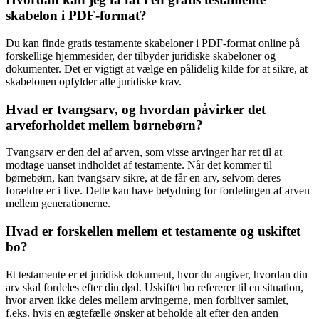
skabelon i PDF-format?
Du kan finde gratis testamente skabeloner i PDF-format online på
forskellige hjemmesider, der tilbyder juridiske skabeloner og
dokumenter. Det er vigtigt at vælge en pålidelig kilde for at sikre, at
skabelonen opfylder alle juridiske krav.
Hvad er tvangsarv, og hvordan påvirker det
arveforholdet mellem børnebørn?
Tvangsarv er den del af arven, som visse arvinger har ret til at
modtage uanset indholdet af testamente. Når det kommer til
børnebørn, kan tvangsarv sikre, at de får en arv, selvom deres
forældre er i live. Dette kan have betydning for fordelingen af arven
mellem generationerne.
Hvad er forskellen mellem et testamente og uskiftet
bo?
Et testamente er et juridisk dokument, hvor du angiver, hvordan din
arv skal fordeles efter din død. Uskiftet bo refererer til en situation,
hvor arven ikke deles mellem arvingerne, men forbliver samlet,
f.eks. hvis en ægtefælle ønsker at beholde alt efter den anden