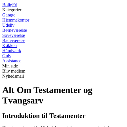
Bolig
Fri
Kategorier
Garage
Hjemmekontor
Udeliv
Børneværelse
Soveværelse
Badeværelse
Køkken
Håndværk
Gulv
Assistance
Min side
Bliv medlem
Nyhedsmail
Alt Om Testamenter og
Tvangsarv
Introduktion til Testamenter