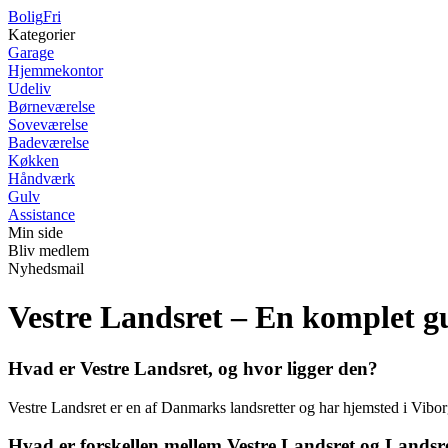
Bolig
Fri
Kategorier
Garage
Hjemmekontor
Udeliv
Børneværelse
Soveværelse
Badeværelse
Køkken
Håndværk
Gulv
Assistance
Min side
Bliv medlem
Nyhedsmail
Vestre Landsret – En komplet g
Hvad er Vestre Landsret, og hvor ligger den?
Vestre Landsret er en af Danmarks landsretter og har hjemsted i Vibo
Hvad er forskellen mellem Vestre Landsret og Landsre