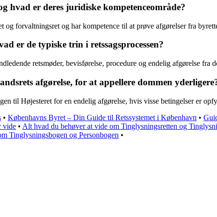
, og hvad er deres juridiske kompetenceområde?
et og forvaltningsret og har kompetence til at prøve afgørelser fra byret
ad er de typiske trin i retssagsprocessen?
indledende retsmøder, bevisførelse, procedure og endelig afgørelse fra
Landsrets afgørelse, for at appellere dommen yderligere
en til Højesteret for en endelig afgørelse, hvis visse betingelser er opfy
s
•
Københavns Byret – Din Guide til Retssystemet i København
•
Guid
r vide
•
Alt hvad du behøver at vide om Tinglysningsretten og Tinglysn
 om Tinglysningsbogen og Personbogen
•