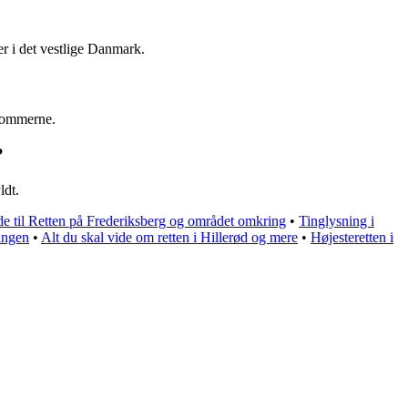
ter i det vestlige Danmark.
 dommerne.
?
ldt.
e til Retten på Frederiksberg og området omkring
•
Tinglysning i
ingen
•
Alt du skal vide om retten i Hillerød og mere
•
Højesteretten i