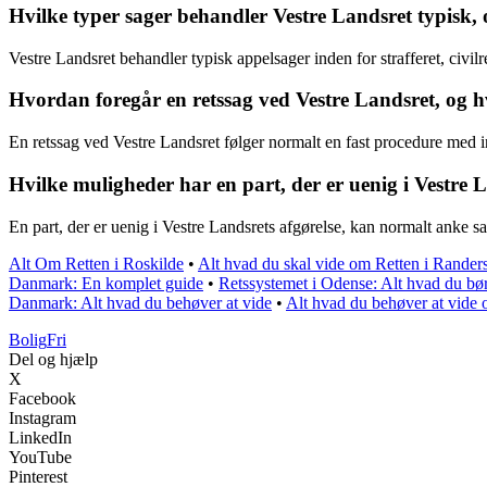
Hvilke typer sager behandler Vestre Landsret typisk
Vestre Landsret behandler typisk appelsager inden for strafferet, civilr
Hvordan foregår en retssag ved Vestre Landsret, og hv
En retssag ved Vestre Landsret følger normalt en fast procedure med 
Hvilke muligheder har en part, der er uenig i Vestre 
En part, der er uenig i Vestre Landsrets afgørelse, kan normalt anke sag
Alt Om Retten i Roskilde
•
Alt hvad du skal vide om Retten i Rander
Danmark: En komplet guide
•
Retssystemet i Odense: Alt hvad du bø
Danmark: Alt hvad du behøver at vide
•
Alt hvad du behøver at vide
Bolig
Fri
Del og hjælp
X
Facebook
Instagram
LinkedIn
YouTube
Pinterest