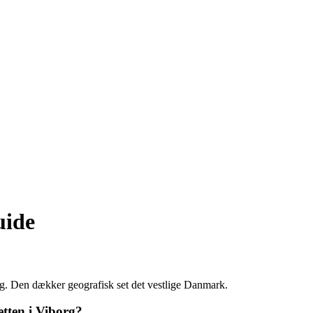
uide
rg. Den dækker geografisk set det vestlige Danmark.
tten i Viborg?