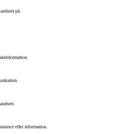
Landsret på.
aktinformation.
unikation.
andsret.
istance eller information.