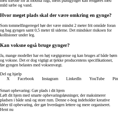
med træolie for at modstå fugt, mens plastgynger kan rengøres med
mild sæbe og vand.
Hvor meget plads skal der være omkring en gynge?
Som tommelfingerregel bør der være mindst 2 meter frit område foran
og bag gyngen samt 0,5 meter til siderne. Det mindsker risikoen for
kollisioner under leg.
Kan voksne også bruge gynger?
Ja, mange modeller har en høj vægtgrænse og kan bruges af både børn
og voksne. Det er dog vigtigt at tjekke producentens specifikationer,
før gyngen belastes med voksenvægt.
Del og hjælp
X
Facebook
Instagram
LinkedIn
YouTube
Pin
Smart opbevaring: Gør plads i dit hjem
Løft dit hjem med smarte opbevaringsløsninger, der maksimerer
pladsen i både små og store rum. Denne e-bog indeholder kreative
idéer til opbevaring, der gør hverdagen lettere og mere organiseret.
Hent nu