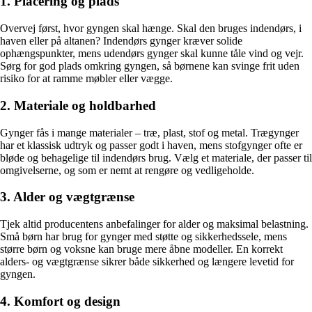
1. Placering og plads
Overvej først, hvor gyngen skal hænge. Skal den bruges indendørs, i
haven eller på altanen? Indendørs gynger kræver solide
ophængspunkter, mens udendørs gynger skal kunne tåle vind og vejr.
Sørg for god plads omkring gyngen, så børnene kan svinge frit uden
risiko for at ramme møbler eller vægge.
2. Materiale og holdbarhed
Gynger fås i mange materialer – træ, plast, stof og metal. Trægynger
har et klassisk udtryk og passer godt i haven, mens stofgynger ofte er
bløde og behagelige til indendørs brug. Vælg et materiale, der passer til
omgivelserne, og som er nemt at rengøre og vedligeholde.
3. Alder og vægtgrænse
Tjek altid producentens anbefalinger for alder og maksimal belastning.
Små børn har brug for gynger med støtte og sikkerhedssele, mens
større børn og voksne kan bruge mere åbne modeller. En korrekt
alders- og vægtgrænse sikrer både sikkerhed og længere levetid for
gyngen.
4. Komfort og design