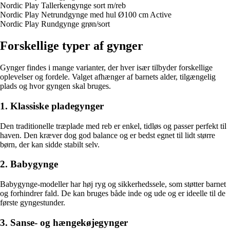
Nordic Play Tallerkengynge sort m/reb
Nordic Play Netrundgynge med hul Ø100 cm Active
Nordic Play Rundgynge grøn/sort
Forskellige typer af gynger
Gynger findes i mange varianter, der hver især tilbyder forskellige
oplevelser og fordele. Valget afhænger af barnets alder, tilgængelig
plads og hvor gyngen skal bruges.
1. Klassiske pladegynger
Den traditionelle træplade med reb er enkel, tidløs og passer perfekt til
haven. Den kræver dog god balance og er bedst egnet til lidt større
børn, der kan sidde stabilt selv.
2. Babygynge
Babygynge-modeller har høj ryg og sikkerhedssele, som støtter barnet
og forhindrer fald. De kan bruges både inde og ude og er ideelle til de
første gyngestunder.
3. Sanse- og hængekøjegynger