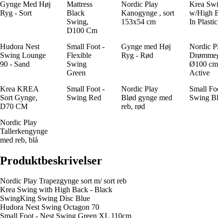
Gynge Med Høj
Mattress
Nordic Play
Krea Sw
Ryg - Sort
Black
Kanogynge , sort
w/High 
Swing,
153x54 cm
In Plasti
D100 Cm
Hudora Nest
Small Foot -
Gynge med Høj
Nordic P
Swing Lounge
Flexible
Ryg - Rød
Drømme
90 - Sand
Swing
Ø100 cm
Green
Active
Krea KREA
Small Foot -
Nordic Play
Small Foo
Sort Gynge,
Swing Red
Blød gynge med
Swing B
D70 CM
reb, rød
Nordic Play
Tallerkengynge
med reb, blå
Produktbeskrivelser
Nordic Play Trapezgynge sort m/ sort reb
Krea Swing with High Back - Black
SwingKing Swing Disc Blue
Hudora Nest Swing Octagon 70
Small Foot - Nest Swing Green XL 110cm