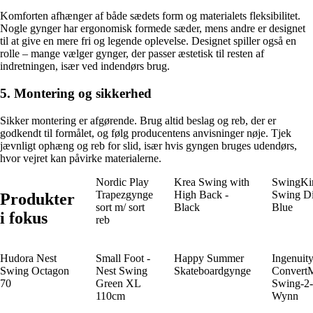
Komforten afhænger af både sædets form og materialets fleksibilitet.
Nogle gynger har ergonomisk formede sæder, mens andre er designet
til at give en mere fri og legende oplevelse. Designet spiller også en
rolle – mange vælger gynger, der passer æstetisk til resten af
indretningen, især ved indendørs brug.
5. Montering og sikkerhed
Sikker montering er afgørende. Brug altid beslag og reb, der er
godkendt til formålet, og følg producentens anvisninger nøje. Tjek
jævnligt ophæng og reb for slid, især hvis gyngen bruges udendørs,
hvor vejret kan påvirke materialerne.
Nordic Play
Krea Swing with
SwingKi
Trapezgynge
High Back -
Swing D
Produkter
sort m/ sort
Black
Blue
i fokus
reb
Hudora Nest
Small Foot -
Happy Summer
Ingenuit
Swing Octagon
Nest Swing
Skateboardgynge
Convert
70
Green XL
Swing-2-
110cm
Wynn