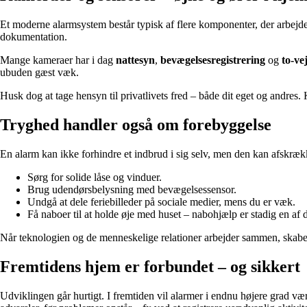
Et moderne alarmsystem består typisk af flere komponenter, der arbejd
dokumentation.
Mange kameraer har i dag
nattesyn
,
bevægelsesregistrering
og
to-ve
ubuden gæst væk.
Husk dog at tage hensyn til privatlivets fred – både dit eget og andre
Tryghed handler også om forebyggelse
En alarm kan ikke forhindre et indbrud i sig selv, men den kan afskr
Sørg for solide låse og vinduer.
Brug udendørsbelysning med bevægelsessensor.
Undgå at dele feriebilleder på sociale medier, mens du er væk.
Få naboer til at holde øje med huset – nabohjælp er stadig en af 
Når teknologien og de menneskelige relationer arbejder sammen, skabes
Fremtidens hjem er forbundet – og sikkert
Udviklingen går hurtigt. I fremtiden vil alarmer i endnu højere grad væ