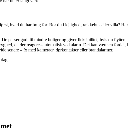
lv når du er langt væk.
først, hvad du har brug for. Bor du i lejlighed, rækkehus eller villa? 
De passer godt til mindre boliger og giver fleksibilitet, hvis du flytter.
 tryghed, da der reageres automatisk ved alarm. Det kan være en fordel,
vide senere – fx med kameraer, dørkontakter eller brandalarmer.
erdag.
mmet