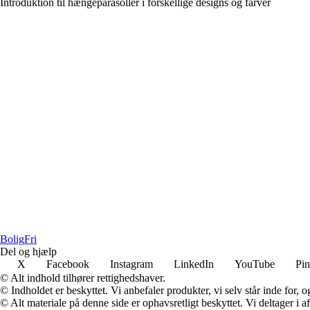
Introduktion til hængeparasoller i forskellige designs og farver
Bolig
Fri
Del og hjælp
X
Facebook
Instagram
LinkedIn
YouTube
Pin
© Alt indhold tilhører rettighedshaver.
© Indholdet er beskyttet. Vi anbefaler produkter, vi selv står inde for
© Alt materiale på denne side er ophavsretligt beskyttet. Vi deltager i 