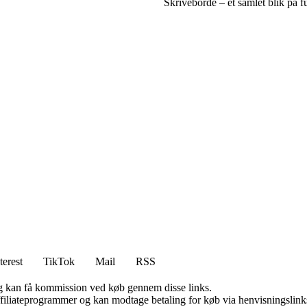
Skriveborde – et samlet blik på 
terest
TikTok
Mail
RSS
, og kan få kommission ved køb gennem disse links.
affiliateprogrammer og kan modtage betaling for køb via henvisningslinks