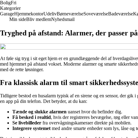
Bolig
Fri
Kategorier
Garage
Hjemmekontor
Udeliv
Børneværelse
Soveværelse
Badeværelse
K
Min side
Bliv medlem
Nyhedsmail
Tryghed på afstand: Alarmer, der passer på
At føle sig tryg i sit eget hjem er en grundlæggende del af hverdagslivet
med hjemmet på afstand vokset. Moderne alarmer og smarte sikkerhedssy
med de rette løsninger.
Fra klassisk alarm til smart sikkerhedssys
Tidligere bestod en husalarm typisk af en sirene og en sensor, der gik i
en app på din telefon. Det betyder, at du kan:
Tænde og slukke alarmen
uanset hvor du befinder dig.
Få besked i realtid
, hvis der registreres bevægelse, røg eller v
Se livebilleder
fra overvågningskameraer direkte på mobilen.
Integrere systemet
med andre smarte enheder som lys, låse og t