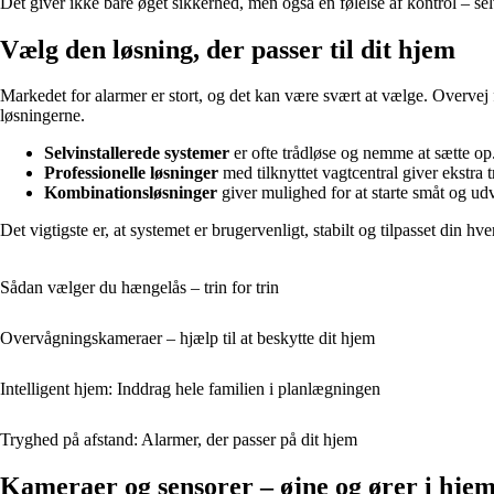
Det giver ikke bare øget sikkerhed, men også en følelse af kontrol – se
Vælg den løsning, der passer til dit hjem
Markedet for alarmer er stort, og det kan være svært at vælge. Overvej 
løsningerne.
Selvinstallerede systemer
er ofte trådløse og nemme at sætte op. 
Professionelle løsninger
med tilknyttet vagtcentral giver ekstra
Kombinationsløsninger
giver mulighed for at starte småt og ud
Det vigtigste er, at systemet er brugervenligt, stabilt og tilpasset din hv
Sådan vælger du hængelås – trin for trin
Overvågningskameraer – hjælp til at beskytte dit hjem
Intelligent hjem: Inddrag hele familien i planlægningen
Tryghed på afstand: Alarmer, der passer på dit hjem
Kameraer og sensorer – øjne og ører i hje