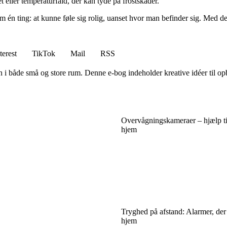
t eller temperaturfald, der kan tyde på frostskader.
 én ting: at kunne føle sig rolig, uanset hvor man befinder sig. Med de
terest
TikTok
Mail
RSS
i både små og store rum. Denne e-bog indeholder kreative idéer til opb
Overvågningskameraer – hjælp til
hjem
Tryghed på afstand: Alarmer, der 
hjem