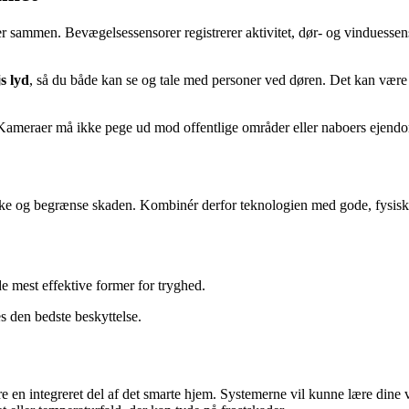
er sammen. Bevægelsessensorer registrerer aktivitet, dør- og vinduesse
js lyd
, så du både kan se og tale med personer ved døren. Det kan være 
s. Kameraer må ikke pege ud mod offentlige områder eller naboers ejend
ække og begrænse skaden. Kombinér derfor teknologien med gode, fysisk
de mest effektive former for tryghed.
 den bedste beskyttelse.
re en integreret del af det smarte hjem. Systemerne vil kunne lære dine