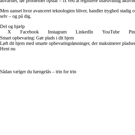
advarsler, før problemer opstår – fx ved at registrere usædvanlig aktivite
Men uanset hvor avanceret teknologien bliver, handler tryghed stadig om
selv – og på dig.
Del og hjælp
X
Facebook
Instagram
LinkedIn
YouTube
Pin
Smart opbevaring: Gør plads i dit hjem
Løft dit hjem med smarte opbevaringsløsninger, der maksimerer pladsen 
Hent nu
Sådan vælger du hængelås – trin for trin