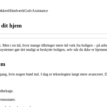
økken
Håndværk
Gulv
Assistance
 dit hjem
. Men i en tid, hvor mange tilbringer mere tid væk fra boligen – på arbejd
stemer gør det muligt at beskytte boligen, selv når du ikke er hjemme.
tem
 gang, hvis nogen brød ind. I dag er teknologien langt mere avanceret. De
andlækage.
ermostater.